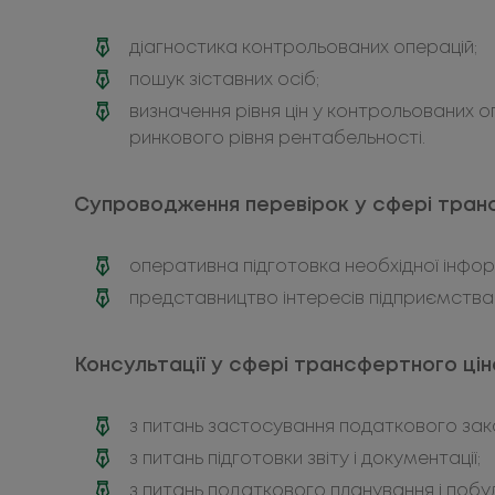
діагностика контрольованих операцій;
пошук зіставних осіб;
визначення рівня цін у контрольованих о
ринкового рівня рентабельності.
Супроводження перевірок у сфері тран
оперативна підготовка необхідної інфор
представництво інтересів підприємства
Консультації у сфері трансфертного ці
з питань застосування податкового за
з питань підготовки звіту і документації;
з питань податкового планування і побу