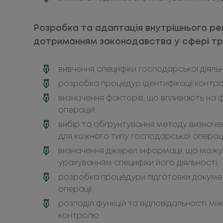
Розробка та адаптація внутрішнього р
дотриманням законодавства у сфері тр
вивчення специфіки господарської діяль
розробка процедур ідентифікації контро
визначення факторів, що впливають на ф
операцій;
вибір та обґрунтування методу визначенн
для кожного типу господарської операці
визначення джерел інформації, що мож
урахуванням специфіки його діяльності;
розробка процедури підготовки докумен
операції;
розподіл функцій та відповідальності м
контролю.