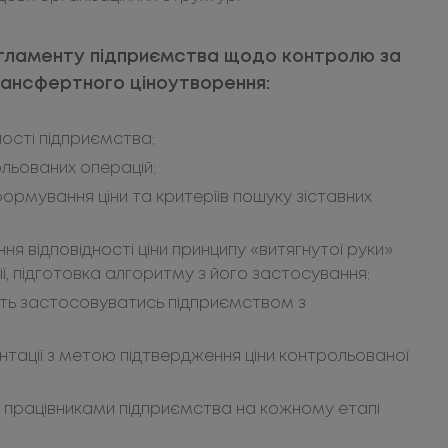
егламенту підприємства щодо контролю за
ансфертного ціноутворення:
ності підприємства;
льованих операцій;
ормування ціни та критеріїв пошуку зіставних
я відповідності ціни принципу «витягнутої руки»
ї, підготовка алгоритму з його застосування;
уть застосовуватись підприємством з
тації з метою підтвердження ціни контрольованої
іж працівниками підприємства на кожному етапі