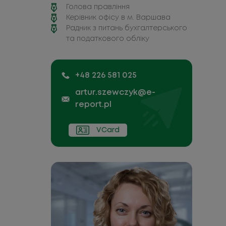
Голова правління
Керівник офісу в м. Варшава
Радник з питань бухгалтерського
та податкового обліку
+48 226 581 025
artur.szewczyk@e-
report.pl
VCard