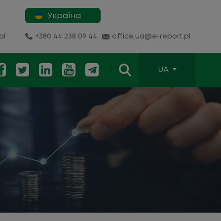
Україна
pl
+380 44 238 09 44
office.ua@e-report.pl
UA