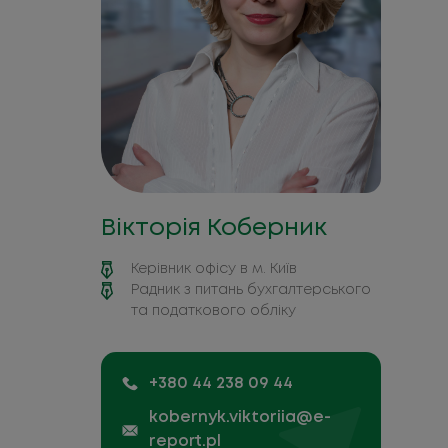
Вікторія Коберник
Керівник офісу в м. Київ
Радник з питань бухгалтерського
та податкового обліку
+380 44 238 09 44
kobernyk.viktoriia@e-
report.pl