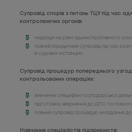
Супровід спорів з питань ТЦУ під час а
контролюючих органів:
медіація на рівні адміністративного оск
повний юридичний супровід під час роз
в судових інстанціях.
Супровід процедур попереднього узгод
контрольованих операціях:
вивчення специфіки господарської діяль
підготовка звернення до ДПС та повного
повний супровід процедур укладання до
Навчання спеціалістів підприємств: