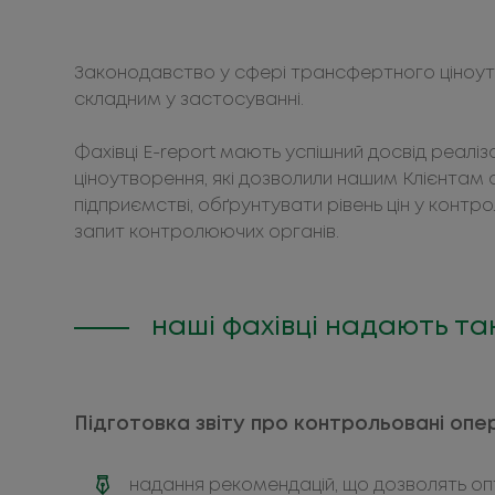
Законодавство у сфері трансфертного ціноутвор
складним у застосуванні.
Фахівці E-report мають успішний досвід реалі
ціноутворення, які дозволили нашим Клієнтам
підприємстві, обґрунтувати рівень цін у контр
запит контролюючих органів.
наші фахівці надають так
Підготовка звіту про контрольовані опер
надання рекомендацій, що дозволять оп