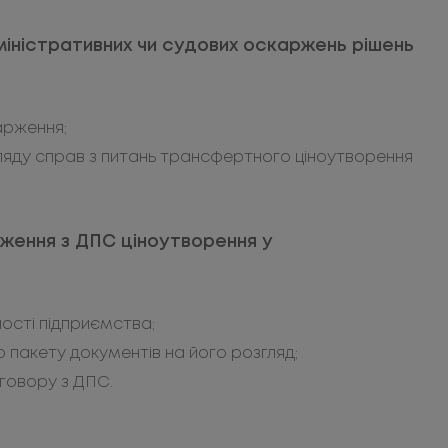
дміністративних чи судових оскаржень рішень
арження;
гляду справ з питань трансфертного ціноутворення
ження з ДПС ціноутворення у
ності підприємства;
 пакету документів на його розгляд;
говору з ДПС.