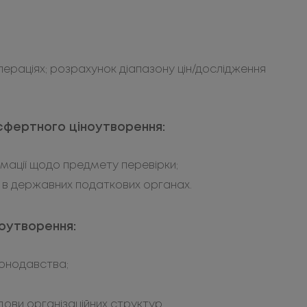
пераціях; розрахунок діапазону цін/дослідження
сфертного ціноутворення:
мації щодо предмету перевірки;
 в державних податкових органах.
ноутворення:
конодавства;
дови організаційних структур.