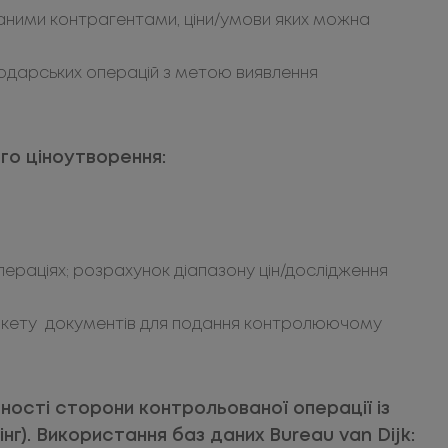
заними контрагентами, ціни/умови яких можна
подарських операцій з метою виявлення
го ціноутворення:
пераціях; розрахунок діапазону цін/дослідження
пакету документів для подання контролюючому
ності сторони контрольованої операції із
нг). Використання баз даних Bureau van Dijk: