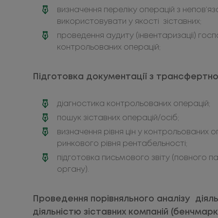
визначення переліку операцій з непов’я
використовувати у якості зіставних;
проведення аудиту (інвентаризації) гос
контрольованих операцій;
Підготовка документації з трансфертно
діагностика контрольованих операцій;
пошук зіставних операцій/осіб;
визначення рівня цін у контрольованих о
ринкового рівня рентабельності;
підготовка письмового звіту (повного 
органу).
Проведення порівняльного аналізу діяль
діяльністю зіставних компаній (бенчмаркі