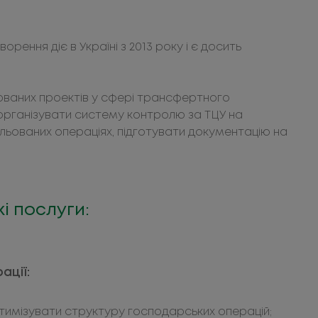
ення діє в Україні з 2013 року і є досить
зованих проектів у сфері трансфертного
 організувати систему контролю за ТЦУ на
ольованих операціях, підготувати документацію на
і послуги:
ації:
тимізувати структуру господарських операцій;